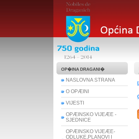
OP�INA DRAGANI�
NASLOVNA STRANA
O OPÆINI
VIJESTI
OPÆINSKO VIJEÆE -
SJEDNICE
OPÆINSKO VIJEÆE-
ODLUKE,PLANOVI I