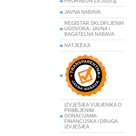
PRORAÈUN ZA 2020.g.
JAVNA NABAVA
REGISTAR SKLOPLJENIH
UGOVORA- JAVNA I
BAGATELNA NABAVA
NATJEÈAJI
IZVJEŠÆA VIJEÆNIKA O
PRIMLJENIM
DONACIJAMA-
FINANCIJSKA I DRUGA
IZVJEŠÆA