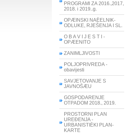
PROGRAMI ZA 2016.,2017,
2018. i 2019..g.
OPÆINSKI NAÈELNIK-
ODLUKE, RJEŠENJA I SL.
O B A V I J E S T I -
OPÆENITO
ZANIMLJIVOSTI
POLJOPRIVREDA -
obavijesti
SAVJETOVANJE S
JAVNOŠÆU
GOSPODARENJE
OTPADOM 2018., 2019.
PROSTORNI PLAN
UREÐENJA -
URBANISTIÈKI PLAN-
KARTE