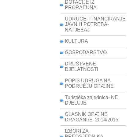
DOTACIJE IZ
PRORAÈUNA
UDRUGE- FINANCIRANJE
JAVNIH POTREBA-
NATJEÈAJ
KULTURA
GOSPODARSTVO
DRUŠTVENE
DJELATNOSTI
POPIS UDRUGA NA
PODRUÈJU OPÆINE
Turistièka zajednica- NE
DJELUJE
GLASNIK OPÆINE
DRAGANIÆ- 2014/2015.
IZBORI ZA
PREDSJEDNIKA