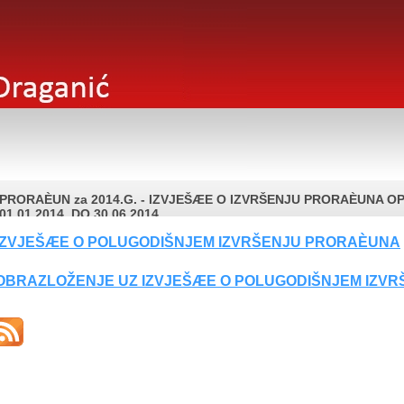
PRORAÈUN za 2014.G. - IZVJEŠÆE O IZVRŠENJU PRORAÈUNA 
01.01.2014. DO 30.06.2014.
IZVJEŠÆE O POLUGODIŠNJEM IZVRŠENJU PRORAÈUNA
OBRAZLOŽENJE UZ IZVJEŠÆE O POLUGODIŠNJEM IZV