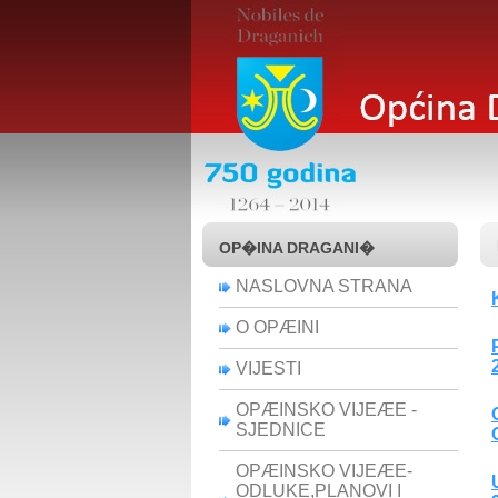
OP�INA DRAGANI�
NASLOVNA STRANA
O OPÆINI
VIJESTI
OPÆINSKO VIJEÆE -
SJEDNICE
OPÆINSKO VIJEÆE-
ODLUKE,PLANOVI I