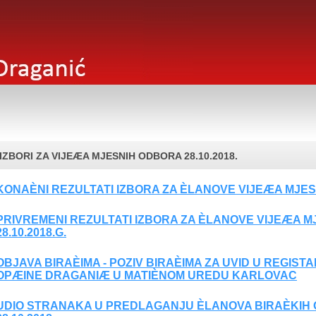
IZBORI ZA VIJEÆA MJESNIH ODBORA 28.10.2018.
KONAÈNI REZULTATI IZBORA ZA ÈLANOVE VIJEÆA MJESN
PRIVREMENI REZULTATI IZBORA ZA ÈLANOVE VIJEÆA 
28.10.2018.G.
OBJAVA BIRAÈIMA - POZIV BIRAÈIMA ZA UVID U REGIST
OPÆINE DRAGANIÆ U MATIÈNOM UREDU KARLOVAC
UDIO STRANAKA U PREDLAGANJU ÈLANOVA BIRAÈKIH 