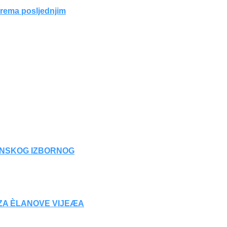
prema posljednjim
INSKOG IZBORNOG
 ZA ÈLANOVE VIJEÆA