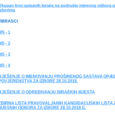
Ukupan broj upisanih biraèa na podruèju mjesnog odbora 
izborima
OBRASCI
MS - 1
MS - 2
MS - 3
MS - 4
RJEŠENJE O IMENOVANJU PROŠIRENOG SASTAVA OPÆ
POVJERENSTVA ZA IZBORE 28.10.2018.
RJEŠENJE O ODREÐIVANJU BIRAÈKIH MJESTA
ZBIRNA LISTA PRAVOVALJANIH KANDIDACIJSKIH LISTA
MJESNIH ODBORA ZA IZBORE 28.10.2018.G.