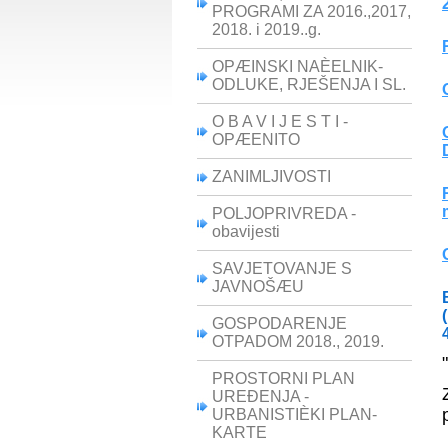
PROGRAMI ZA 2016.,2017,
2018. i 2019..g.
OPÆINSKI NAÈELNIK-
ODLUKE, RJEŠENJA I SL.
O B A V I J E S T I -
OPÆENITO
ZANIMLJIVOSTI
POLJOPRIVREDA -
obavijesti
SAVJETOVANJE S
JAVNOŠÆU
GOSPODARENJE
OTPADOM 2018., 2019.
PROSTORNI PLAN
UREÐENJA -
URBANISTIÈKI PLAN-
KARTE