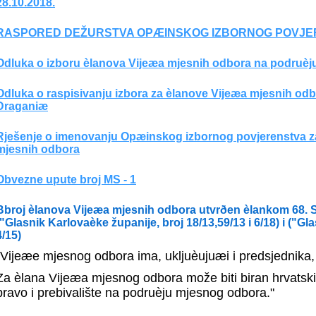
28.10.2018.
RASPORED DEŽURSTVA OPÆINSKOG IZBORNOG POVJ
Odluka o izboru èlanova Vijeæa mjesnih odbora na podruè
Odluka o raspisivanju izbora za èlanove Vijeæa mjesnih o
Draganiæ
Rješenje o imenovanju Opæinskog izbornog povjerenstva za
mjesnih odbora
Obvezne upute broj MS - 1
Bbroj èlanova Vijeæa mjesnih odbora utvrðen èlankom 68.
("Glasnik Karlovaèke županije, broj 18/13,59/13 i 6/18) i ("
4/15)
"Vijeæe mjesnog odbora ima, ukljuèujuæi i predsjednika,
Za èlana Vijeæa mjesnog odbora može biti biran hrvatski 
pravo i prebivalište na podruèju mjesnog odbora."