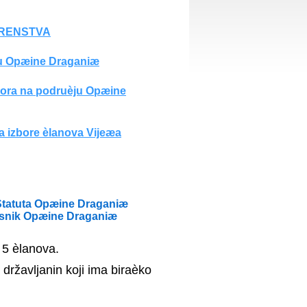
ERENSTVA
ju Opæine Draganiæ
dbora na podruèju Opæine
 izbore èlanova Vijeæa
 Statuta Opæine Draganiæ
Glasnik Opæine Draganiæ
 5 èlanova.
državljanin koji ima biraèko