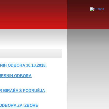
IH ODBORA 30.10.2018.
MJESNIH ODBORA
AR BIRAÈA S PODRUÈJA
ODBORA ZA IZBORE