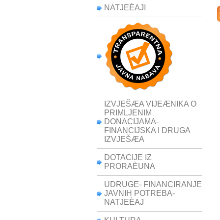
NATJEÈAJI
IZVJEŠÆA VIJEÆNIKA O
PRIMLJENIM
DONACIJAMA-
FINANCIJSKA I DRUGA
IZVJEŠÆA
DOTACIJE IZ
PRORAÈUNA
UDRUGE- FINANCIRANJE
JAVNIH POTREBA-
NATJEÈAJ