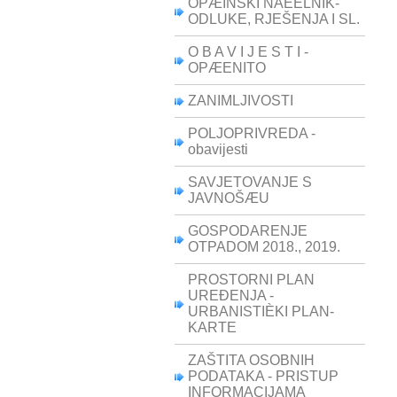
OPÆINSKI NAÈELNIK-
ODLUKE, RJEŠENJA I SL.
O B A V I J E S T I -
OPÆENITO
ZANIMLJIVOSTI
POLJOPRIVREDA -
obavijesti
SAVJETOVANJE S
JAVNOŠÆU
GOSPODARENJE
OTPADOM 2018., 2019.
PROSTORNI PLAN
UREÐENJA -
URBANISTIÈKI PLAN-
KARTE
ZAŠTITA OSOBNIH
PODATAKA - PRISTUP
INFORMACIJAMA