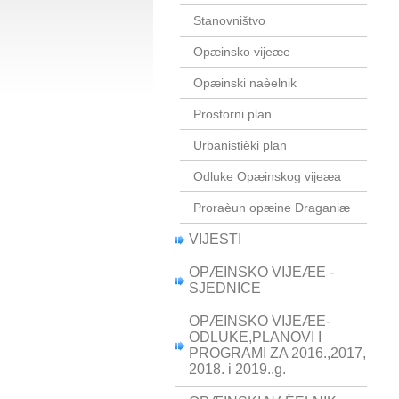
Stanovništvo
Opæinsko vijeæe
Opæinski naèelnik
Prostorni plan
Urbanistièki plan
Odluke Opæinskog vijeæa
Proraèun opæine Draganiæ
VIJESTI
OPÆINSKO VIJEÆE -
SJEDNICE
OPÆINSKO VIJEÆE-
ODLUKE,PLANOVI I
PROGRAMI ZA 2016.,2017,
2018. i 2019..g.