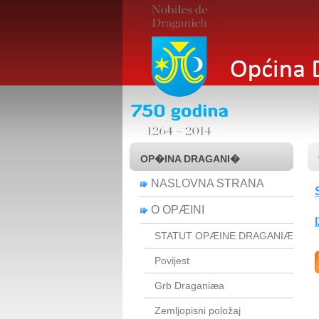
OP�INA DRAGANI�
NASLOVNA STRANA
O OPÆINI
STATUT OPÆINE DRAGANIÆ
Povijest
Grb Draganiæa
Zemljopisni položaj