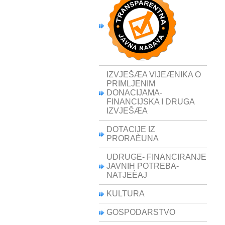
IZVJEŠÆA VIJEÆNIKA O
PRIMLJENIM
DONACIJAMA-
FINANCIJSKA I DRUGA
IZVJEŠÆA
DOTACIJE IZ
PRORAÈUNA
UDRUGE- FINANCIRANJE
JAVNIH POTREBA-
NATJEÈAJ
KULTURA
GOSPODARSTVO