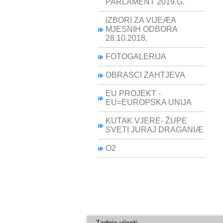
PARLAMENT 2019.G.
IZBORI ZA VIJEÆA
MJESNIH ODBORA
28.10.2018.
FOTOGALERIJA
OBRASCI ZAHTJEVA
EU PROJEKT -
EU=EUROPSKA UNIJA
KUTAK VJERE- ŽUPE
SVETI JURAJ DRAGANIÆ
O2
Zadnje vijesti: