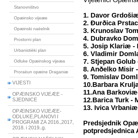
Vijeænici Opæinsk
Stanovništvo
1. Davor Grdoši
Opæinsko vijeæe
2. Ðurðica Prsta
Opæinski naèelnik
3. Krunoslav Toma
4. Dubravko Dom
Prostorni plan
5. Josip Klariæ -
Urbanistièki plan
6. Vladimir Doml
7. Stjepan Golub
Odluke Opæinskog vijeæa
8. Anðelko Misir 
Proraèun opæine Draganiæ
9. Tomislav Dom
VIJESTI
10.Barbara Krulj
11.Ana Barkoviæ-
OPÆINSKO VIJEÆE -
12.Barica Turk - 
SJEDNICE
13. Ivica Vrbani
OPÆINSKO VIJEÆE-
ODLUKE,PLANOVI I
PROGRAMI ZA 2016.,2017,
Predsjednik Opæi
2018. i 2019..g.
potpredsjednica 