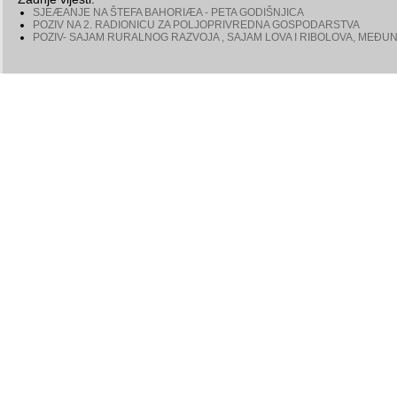
SJEÆANJE NA ŠTEFA BAHORIÆA - PETA GODIŠNJICA
POZIV NA 2. RADIONICU ZA POLJOPRIVREDNA GOSPODARSTVA
POZIV- SAJAM RURALNOG RAZVOJA , SAJAM LOVA I RIBOLOVA, MEÐU