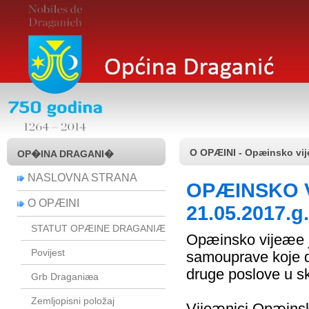
O OPÆINI - Opæinsko vi
OP�INA DRAGANI�
NASLOVNA STRANA
OPÆINSKO VI
O OPÆINI
21.05.2017.g.
STATUT OPÆINE DRAGANIÆ
Opæinsko vijeæe je
Povijest
samouprave koje do
druge poslove u s
Grb Draganiæa
Zemljopisni položaj