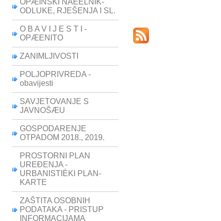
OPÆINSKI NAÈELNIK-
ODLUKE, RJEŠENJA I SL.
O B A V I J E S T I -
OPÆENITO
ZANIMLJIVOSTI
POLJOPRIVREDA -
obavijesti
SAVJETOVANJE S
JAVNOŠÆU
GOSPODARENJE
OTPADOM 2018., 2019.
PROSTORNI PLAN
UREÐENJA -
URBANISTIÈKI PLAN-
KARTE
ZAŠTITA OSOBNIH
PODATAKA - PRISTUP
INFORMACIJAMA